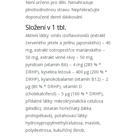
Není určeno pro děti. Nenahrazuje
plnohodnotnou stravu. Nepřekračujte
doporučené denní dávkování.
Složení v 1 tbl.
Aktivní látky: směs izoflavonoidů (extrakt
červeného jetele a jerlínu japonského) – 40
mg, extrakt ostropestřce mariánského –
50 mg, extrakt vinné révy – 50 mg,
pyridoxin (vitamín B6) – 4 mg (285 % *
DRHP), kyselina listová – 400 μg (200 % *
DRHP), kyanokobalamin (vitamín B12) – 2
μg (80 % * DRHP), vitamín D
(cholekalciferol) – 5 μg (100 % * DRHP),
přídatné látky: mikrokrystalická celulosa
(plnidlo), stearan hořečnatý (látka
protispékavá), potahovací látky:
hydroxypropylmethylcelulosa, mastek,
polydextrosa, kukuřičný škrob,