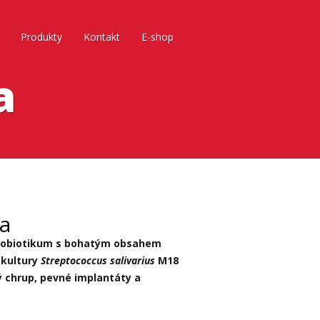
Produkty
Kontakt
E-shop
a
a
probiotikum s bohatým obsahem
 kultury
Streptococcus salivarius
M18
ý chrup, pevné implantáty a