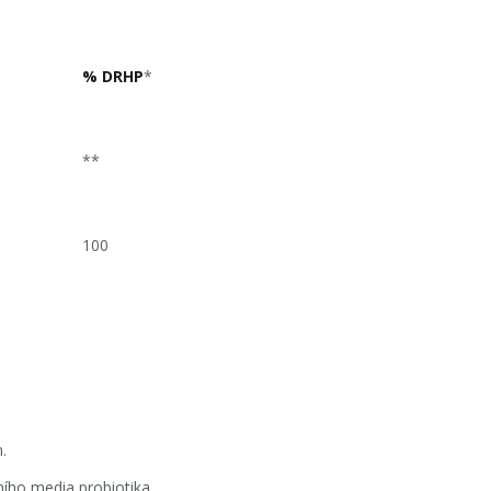
%
DRHP
*
**
100
.
ího media probiotika.