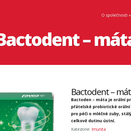
O společnosti
Bactodent – mát
Bactodent – mát
Bactoden – máta je orální 
přátelské probiotické orální
pro péči o mléčné zuby, stál
celkově dutinu ústní.
Kategorie:
Imunita