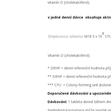
vitamín D (cholekalciferol).
v jedné denní dávce
obsahuje aktiv
8
Streptococcus salivarius
M18 5 x 10
CFU
Vitamín D (cholekalciferol)
* DRHP = denní referenční hodnota pří
** DRHP = denní referenční hodnota př
*** CFU = Colony-forming unit (kolonie 
Doporučené dávkování a upozornění
Dávkování:
1 tableta denně během dne,
Nadměrná konzumace může vyvolat proj