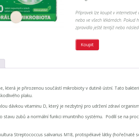
Přípravek lze koupit v internetov
nebo ve všech lékárnách. Pokud 
zpravidla ještě tentýž nebo násled
Koupit
t
e, která je přirozenou součástí mikrobioty v dutině ústní. Tato bakte
škodlivého plaku.
ou dávkou vitaminu D, který je nezbytný pro udržení zdraví organis
o stavu zubů a normální funkci imunitního systému. Podílí se na proce
á kultura Streptococcus salivarius M18, protispékavé látky (hořečnaté