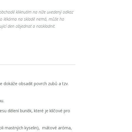
é obchodě kliknutím na níže uvedený odkaz
ho lékárna na skladě nemá, může ho
ující den objednat a naskladnit.
rie dokáže obsadit povrch zubů a tzv.
mu.
su dělení buněk, které je klíčové pro
 soli mastných kyselin), mátové aróma,