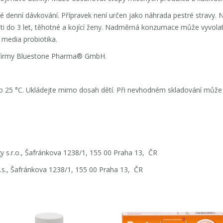
enní dávkování. Přípravek není určen jako náhrada pestré stravy. Neu
ěti do 3 let, těhotné a kojící ženy. Nadměrná konzumace může vyvol
 media probiotika.
 firmy Bluestone Pharma® GmbH.
do 25 °C. Ukládejte mimo dosah dětí. Při nevhodném skladování může 
 s.r.o., Šafránkova 1238/1, 155 00 Praha 13, ČR
s., Šafránkova 1238/1, 155 00 Praha 13, ČR