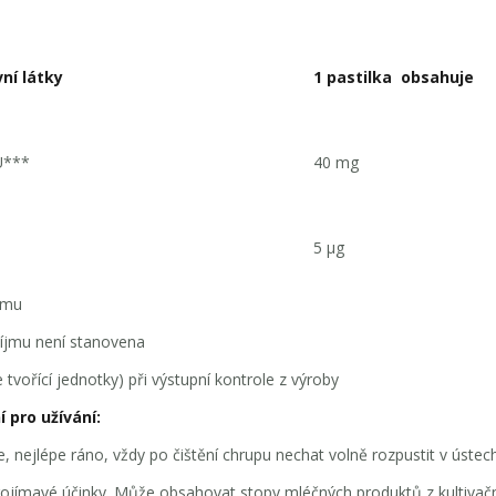
ní látky
1 pastilka
obsahuje
***
40 mg
5 µg
jmu
íjmu není stanovena
tvořící jednotky) při výstupní kontrole z výroby
 pro užívání:
 nejlépe ráno, vždy po čištění chrupu nechat volně rozpustit v ústech
ímavé účinky. Může obsahovat stopy mléčných produktů z kultivačn